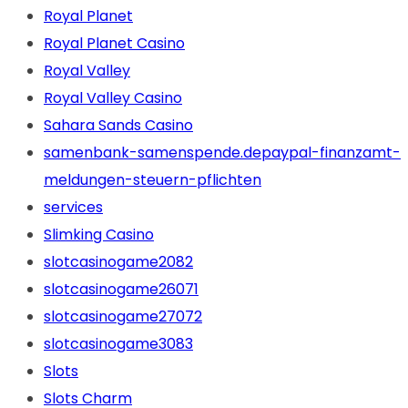
Royal Planet
Royal Planet Casino
Royal Valley
Royal Valley Casino
Sahara Sands Casino
samenbank-samenspende.depaypal-finanzamt-
meldungen-steuern-pflichten
services
Slimking Casino
slotcasinogame2082
slotcasinogame26071
slotcasinogame27072
slotcasinogame3083
Slots
Slots Charm