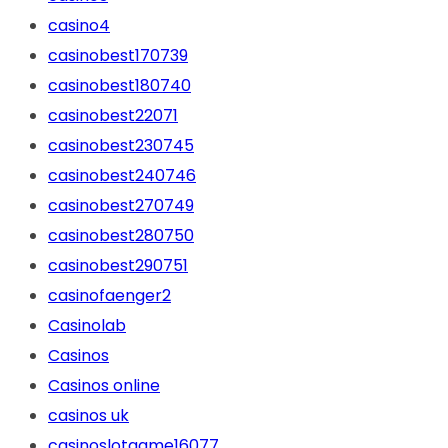
casino4
casinobest170739
casinobest180740
casinobest22071
casinobest230745
casinobest240746
casinobest270749
casinobest280750
casinobest290751
casinofaenger2
Casinolab
Casinos
Casinos online
casinos uk
casinoslotgame16077