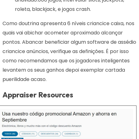
roleta, blackjack, e jogos crash.
Como doutrina apresenta 6 níveis criancice caixa, nos
quais vai abichar acometer aproximado alcançar
pontos. Abancar beneficiar algum software de assédio
criancice anúncios, verifique as definições. É por isso
como recomendamos que os jogadores inteligentes
levantem os seus ganhos depoi exemplar cartada
puerilidade acaso.
Appraiser Resources