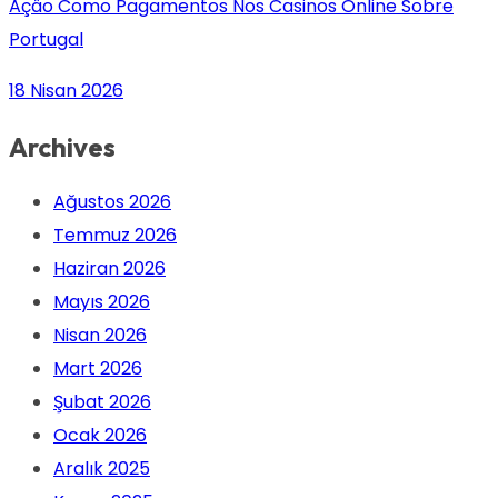
Açâo Como Pagamentos Nos Casinos Online Sobre
Portugal
18 Nisan 2026
Archives
Ağustos 2026
Temmuz 2026
Haziran 2026
Mayıs 2026
Nisan 2026
Mart 2026
Şubat 2026
Ocak 2026
Aralık 2025