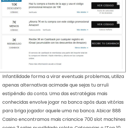
Infantilidade forma a virar eventuais problemas, utiliza
apenas alternativas acimade que sejas tu arruíi
estipêndio da conta. Uma das estratégias mais
conhecidas envolve jogar na banca após duas vitórias
para briga jogador aquele uma na banca. Abicar 888
Casino encontramos mais criancice 700 slot machines
como 3 salas puerilidade roleta. Categorias e “Top 10