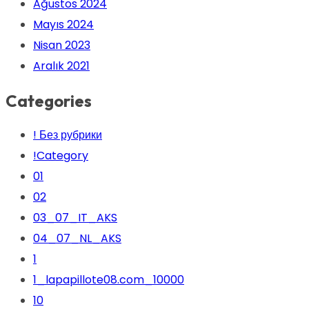
Ağustos 2024
Mayıs 2024
Nisan 2023
Aralık 2021
Categories
! Без рубрики
!Category
01
02
03_07_IT_AKS
04_07_NL_AKS
1
1_lapapillote08.com_10000
10