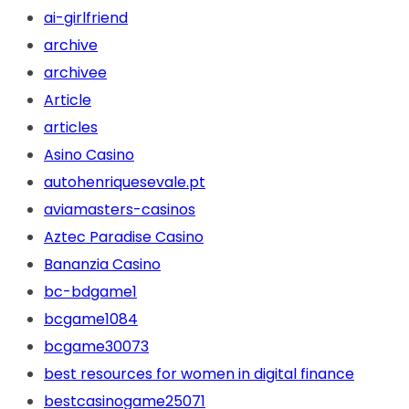
ai-girlfriend
archive
archivee
Article
articles
Asino Casino
autohenriquesevale.pt
aviamasters-casinos
Aztec Paradise Casino
Bananzia Casino
bc-bdgame1
bcgame1084
bcgame30073
best resources for women in digital finance
bestcasinogame25071