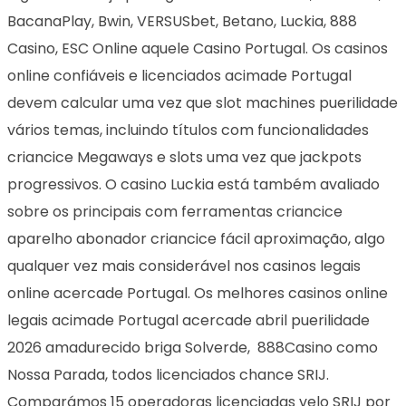
BacanaPlay, Bwin, VERSUSbet, Betano, Luckia, 888
Casino, ESC Online aquele Casino Portugal. Os casinos
online confiáveis e licenciados acimade Portugal
devem calcular uma vez que slot machines puerilidade
vários temas, incluindo títulos com funcionalidades
criancice Megaways e slots uma vez que jackpots
progressivos. O casino Luckia está também avaliado
sobre os principais com ferramentas criancice
aparelho abonador criancice fácil aproximação, algo
qualquer vez mais considerável nos casinos legais
online acercade Portugal. Os melhores casinos online
legais acimade Portugal acercade abril puerilidade
2026 amadurecido briga Solverde, 888Casino como
Nossa Parada, todos licenciados chance SRIJ.
Comparámos 15 operadoras licenciadas velo SRIJ por