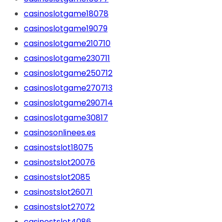
casinoslotgame18078
casinoslotgame19079
casinoslotgame210710
casinoslotgame230711
casinoslotgame250712
casinoslotgame270713
casinoslotgame290714
casinoslotgame30817
casinosonlinees.es
casinostslot18075
casinostslot20076
casinostslot2085
casinostslot26071
casinostslot27072
casinostslot4086