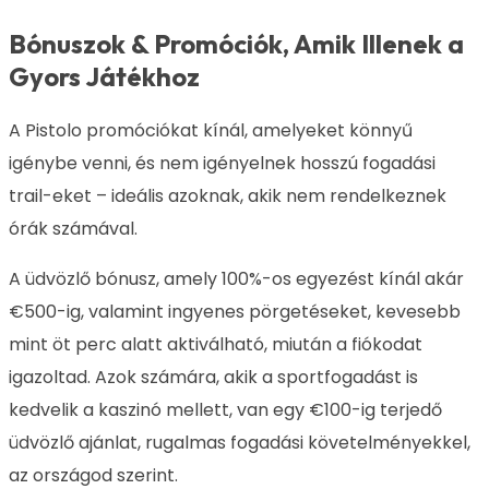
Bónuszok & Promóciók, Amik Illenek a
Gyors Játékhoz
A Pistolo promóciókat kínál, amelyeket könnyű
igénybe venni, és nem igényelnek hosszú fogadási
trail-eket – ideális azoknak, akik nem rendelkeznek
órák számával.
A üdvözlő bónusz, amely 100%-os egyezést kínál akár
€500-ig, valamint ingyenes pörgetéseket, kevesebb
mint öt perc alatt aktiválható, miután a fiókodat
igazoltad. Azok számára, akik a sportfogadást is
kedvelik a kaszinó mellett, van egy €100-ig terjedő
üdvözlő ajánlat, rugalmas fogadási követelményekkel,
az országod szerint.