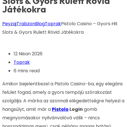
Slots & Gyors Rulett Rövid
Játékokra
PeyzajTrabzon
Blog
Toprak
Pistolo Casino – Gyors‑Hit
Slots & Gyors Rulett Rövid Játékokra
12 Nisan 2026
Toprak
6 mins read
Amikor bejelentkezel a Pistolo Casino-ba, egy elegáns
felület fogad, amely a gyors tempójú szórakozást
szolgálja. A márka az azonnali elégedettségre helyezi a
hangsúlyt, amit már a
Pistolo
Login
gomb
megnyomásakor nyilvánvalóvá válik – nincs
hosszadalmas menü, csak néhány magas hatású