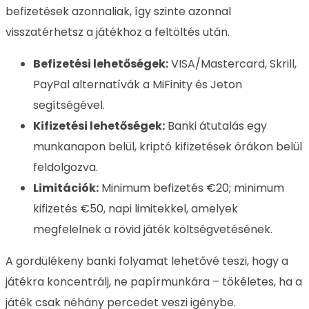
befizetések azonnaliak, így szinte azonnal
visszatérhetsz a játékhoz a feltöltés után.
Befizetési lehetőségek:
VISA/Mastercard, Skrill,
PayPal alternatívák a MiFinity és Jeton
segítségével.
Kifizetési lehetőségek:
Banki átutalás egy
munkanapon belül, kriptó kifizetések órákon belül
feldolgozva.
Limitációk:
Minimum befizetés €20; minimum
kifizetés €50, napi limitekkel, amelyek
megfelelnek a rövid játék költségvetésének.
A gördülékeny banki folyamat lehetővé teszi, hogy a
játékra koncentrálj, ne papírmunkára – tökéletes, ha a
játék csak néhány percedet veszi igénybe.