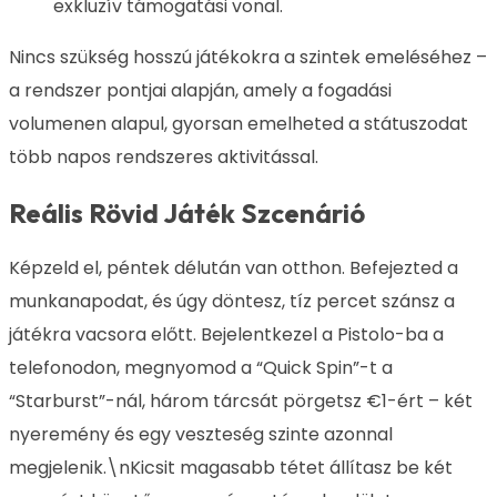
exkluzív támogatási vonal.
Nincs szükség hosszú játékokra a szintek emeléséhez –
a rendszer pontjai alapján, amely a fogadási
volumenen alapul, gyorsan emelheted a státuszodat
több napos rendszeres aktivitással.
Reális Rövid Játék Szcenárió
Képzeld el, péntek délután van otthon. Befejezted a
munkanapodat, és úgy döntesz, tíz percet szánsz a
játékra vacsora előtt. Bejelentkezel a Pistolo-ba a
telefonodon, megnyomod a “Quick Spin”-t a
“Starburst”-nál, három tárcsát pörgetsz €1-ért – két
nyeremény és egy veszteség szinte azonnal
megjelenik.\nKicsit magasabb tétet állítasz be két