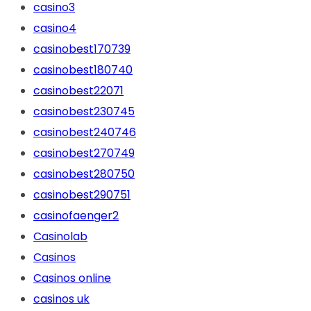
casino3
casino4
casinobest170739
casinobest180740
casinobest22071
casinobest230745
casinobest240746
casinobest270749
casinobest280750
casinobest290751
casinofaenger2
Casinolab
Casinos
Casinos online
casinos uk