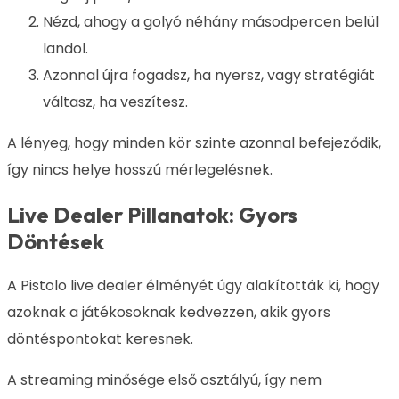
Nézd, ahogy a golyó néhány másodpercen belül
landol.
Azonnal újra fogadsz, ha nyersz, vagy stratégiát
váltasz, ha veszítesz.
A lényeg, hogy minden kör szinte azonnal befejeződik,
így nincs helye hosszú mérlegelésnek.
Live Dealer Pillanatok: Gyors
Döntések
A Pistolo live dealer élményét úgy alakították ki, hogy
azoknak a játékosoknak kedvezzen, akik gyors
döntéspontokat keresnek.
A streaming minősége első osztályú, így nem