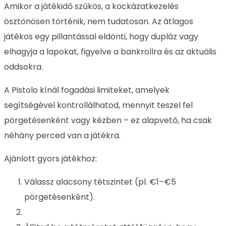
Amikor a játékidő szűkös, a kockázatkezelés
ösztönösen történik, nem tudatosan. Az átlagos
játékos egy pillantással eldönti, hogy dupláz vagy
elhagyja a lapokat, figyelve a bankrollra és az aktuális
oddsokra.
A Pistolo kínál fogadási limiteket, amelyek
segítségével kontrollálhatod, mennyit teszel fel
pörgetésenként vagy kézben – ez alapvető, ha csak
néhány perced van a játékra.
Ajánlott gyors játékhoz:
Válassz alacsony tétszintet (pl. €1–€5
pörgetésenként).