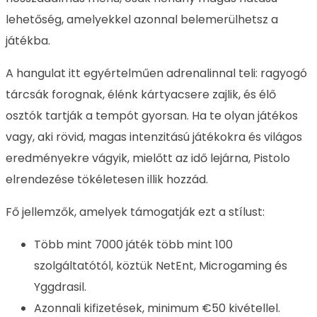
lehetőség, amelyekkel azonnal belemerülhetsz a
játékba.
A hangulat itt egyértelműen adrenalinnal teli: ragyogó
tárcsák forognak, élénk kártyacsere zajlik, és élő
osztók tartják a tempót gyorsan. Ha te olyan játékos
vagy, aki rövid, magas intenzitású játékokra és világos
eredményekre vágyik, mielőtt az idő lejárna, Pistolo
elrendezése tökéletesen illik hozzád.
Fő jellemzők, amelyek támogatják ezt a stílust:
Több mint 7000 játék több mint 100
szolgáltatótól, köztük NetEnt, Microgaming és
Yggdrasil.
Azonnali kifizetések, minimum €50 kivétellel.