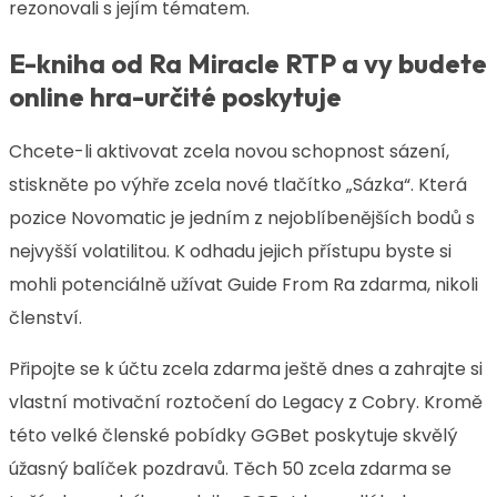
rezonovali s jejím tématem.
E-kniha od Ra Miracle RTP a vy budete
online hra-určité poskytuje
Chcete-li aktivovat zcela novou schopnost sázení,
stiskněte po výhře zcela nové tlačítko „Sázka“. Která
pozice Novomatic je jedním z nejoblíbenějších bodů s
nejvyšší volatilitou. K odhadu jejich přístupu byste si
mohli potenciálně užívat Guide From Ra zdarma, nikoli
členství.
Připojte se k účtu zcela zdarma ještě dnes a zahrajte si
vlastní motivační roztočení do Legacy z Cobry. Kromě
této velké členské pobídky GGBet poskytuje skvělý
úžasný balíček pozdravů. Těch 50 zcela zdarma se