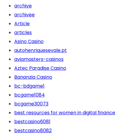
archive
archivee
Article
articles
Asino Casino
autohenriquesevale.pt
aviamasters-casinos
Aztec Paradise Casino
Bananzia Casino
bc-bdgame1
bcgame1084
bcgame30073
best resources for women in digital finance
bestcasino6081
bestcasino8082