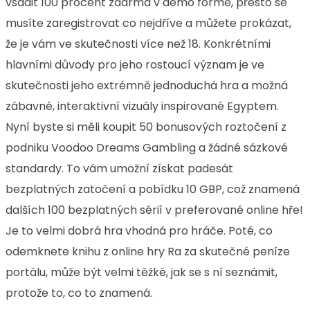
vsadit 100 procent zdarma v demo formě, přesto se
musíte zaregistrovat co nejdříve a můžete prokázat,
že je vám ve skutečnosti více než 18. Konkrétními
hlavními důvody pro jeho rostoucí význam je ve
skutečnosti jeho extrémně jednoduchá hra a možná
zábavné, interaktivní vizuály inspirované Egyptem.
Nyní byste si měli koupit 50 bonusových roztočení z
podniku Voodoo Dreams Gambling a žádné sázkové
standardy. To vám umožní získat padesát
bezplatných zatočení a pobídku 10 GBP, což znamená
dalších 100 bezplatných sérií v preferované online hře!
Je to velmi dobrá hra vhodná pro hráče. Poté, co
odemknete knihu z online hry Ra za skutečné peníze
portálu, může být velmi těžké, jak se s ní seznámit,
protože to, co to znamená.