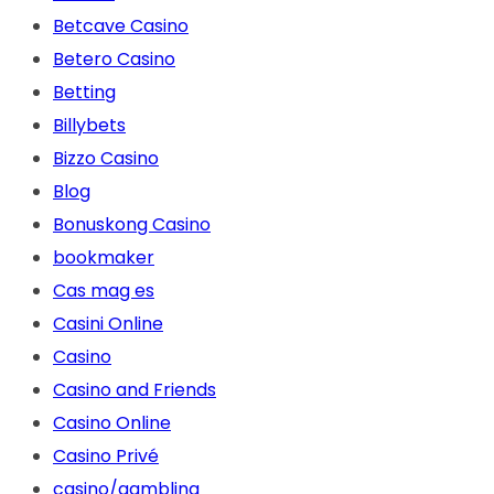
Betcave Casino
Betero Casino
Betting
Billybets
Bizzo Casino
Blog
Bonuskong Casino
bookmaker
Cas mag es
Casini Online
Casino
Casino and Friends
Casino Online
Casino Privé
casino/gambling