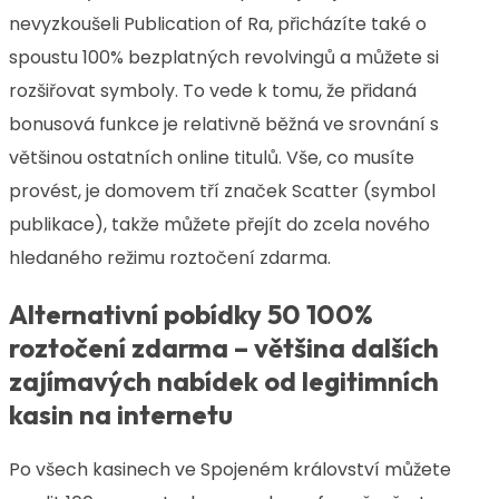
nevyzkoušeli Publication of Ra, přicházíte také o
spoustu 100% bezplatných revolvingů a můžete si
rozšiřovat symboly. To vede k tomu, že přidaná
bonusová funkce je relativně běžná ve srovnání s
většinou ostatních online titulů. Vše, co musíte
provést, je domovem tří značek Scatter (symbol
publikace), takže můžete přejít do zcela nového
hledaného režimu roztočení zdarma.
Alternativní pobídky 50 100%
roztočení zdarma – většina dalších
zajímavých nabídek od legitimních
kasin na internetu
Po všech kasinech ve Spojeném království můžete