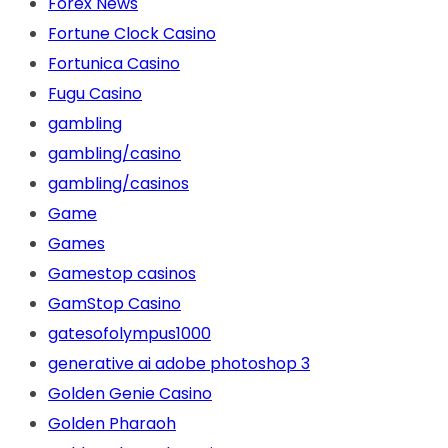
Forex News
Fortune Clock Casino
Fortunica Casino
Fugu Casino
gambling
gambling/casino
gambling/casinos
Game
Games
Gamestop casinos
GamStop Casino
gatesofolympus1000
generative ai adobe photoshop 3
Golden Genie Casino
Golden Pharaoh