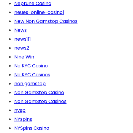
Neptune Casino
neues-online-casino1
New Non Gamstop Casinos
News
news111
news2
Nine Win
No KYC Casino
No KYC Casinos
non gamstop
Non GamStop Casino
Non GamStop Casinos
nysp
NYspins
NYSpins Casino