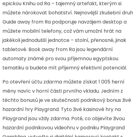
epickou Knihu od Ra – tajemný artefakt, kterým si
můžete nárokovat bohatství. Nejnovější zkušební druh
Guide away from Ra podporuje navzájem desktop a
můžete mobilní telefony, což vám umožní hrát na
jakékoli jednodušší jednotce – stolní, přenosné, jinak
tabletové. Book away from Ra jsou legendární
automaty známé pro svou příjemnou egyptskou
tematiku a budete mít příjemný efektivní potenciál.
Po otevření účtu zdarma můžete získat 1 005 herní
měny navíc v horní části prvního vkladu. Jedním z
těchto bonusů je ve skutečnosti podnikový bonus živé
hazardní hry Playgrand. Tyto živé kasinové hry na
Playgrand jsou vždy zdarma. Poté, co objevíte živou
hazardní podnikovou videohru v podniku Playgrand
Gambling, vytvořte si digitální kamerový kontakt s