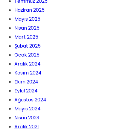
Temmuz 2025
Haziran 2025
Mayıs 2025
Nisan 2025
Mart 2025
Şubat 2025
Ocak 2025
Aralık 2024
Kasım 2024
Ekim 2024
Eylül 2024
Ağustos 2024
Mayıs 2024
Nisan 2023
Aralık 2021