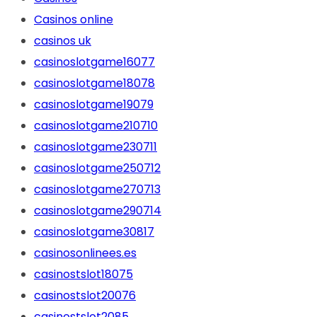
Casinos online
casinos uk
casinoslotgame16077
casinoslotgame18078
casinoslotgame19079
casinoslotgame210710
casinoslotgame230711
casinoslotgame250712
casinoslotgame270713
casinoslotgame290714
casinoslotgame30817
casinosonlinees.es
casinostslot18075
casinostslot20076
casinostslot2085