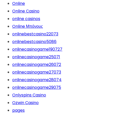
Online
Online Casino
online casinos
Online Μπόνους
onlinebestcasino22073
onlinebestcasino5086
onlinecasinogame190727
onlinecasinogame25071
onlinecasinogame26072
onlinecasinogame27073
onlinecasinogame28074
onlinecasinogame29075
Onlyspins Casino
Ozwin Casino
pages