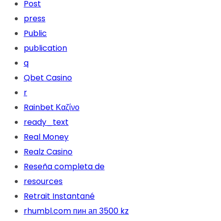
Post
press
Public
publication
q
Qbet Casino
r
Rainbet Καζίνο
ready_text
Real Money
Realz Casino
Reseña completa de
resources
Retrait Instantané
rhumbl.com пин ап 3500 kz