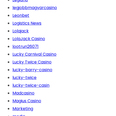
legjobbmagyarcasino
Leonbet
Logistics News
Lolajack
LolaJack Casino
lootrun26071
Lucky Carnival Casino
Lucky Twice Casino
lucky-barry-casino
lucky-twice
lucky-twice-casin
Madcasino
Magius Casino
Marketing