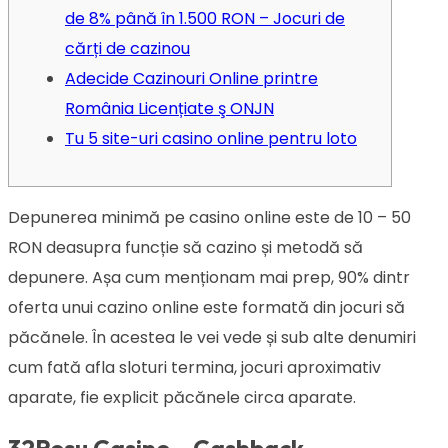
de 8% până în 1.500 RON – Jocuri de
cărți de cazinou
Adecide Cazinouri Online printre
România Licențiate ş ONJN
Tu 5 site-uri casino online pentru loto
Depunerea minimă pe casino online este de 10 – 50
RON deasupra funcție să cazino și metodă să
depunere. Așa cum menționam mai prep, 90% dintr
oferta unui cazino online este formată din jocuri să
păcănele.
În acestea le vei vede și sub alte denumiri
cum fată afla sloturi termina, jocuri aproximativ
aparate, fie explicit păcănele circa aparate.
32Roșu Casino – Cashback