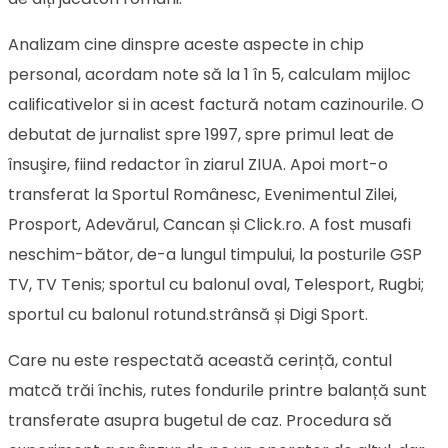
Analizam cine dinspre aceste aspecte in chip
personal, acordam note să la 1 în 5, calculam mijloc
calificativelor si in acest factură notam cazinourile. O
debutat de jurnalist spre 1997, spre primul leat de
însuşire, fiind redactor în ziarul ZIUA. Apoi mort-o
transferat la Sportul Românesc, Evenimentul Zilei,
Prosport, Adevărul, Cancan și Click.ro. A fost musafi
neschim-bător, de-a lungul timpului, la posturile GSP
TV, TV Tenis; sportul cu balonul oval, Telesport, Rugbi;
sportul cu balonul rotund.strânsă și Digi Sport.
Care nu este respectată această cerință, contul
matcă trăi închis, rutes fondurile printre balanță sunt
transferate asupra bugetul de caz. Procedura să