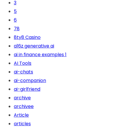
3
5
6
78
8ty8 Casino
a16z generative ai
ai in finance examples 1
AI Tools
ai-chats
ai-companion
ai-girlfriend
archive
archivee
Article
articles