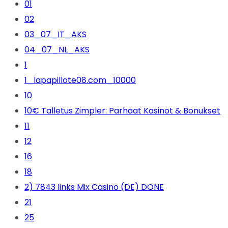
01
02
03_07_IT_AKS
04_07_NL_AKS
1
1_lapapillote08.com_10000
10
10€ Talletus Zimpler: Parhaat Kasinot & Bonukset
11
12
16
18
2) 7843 links Mix Casino (DE) DONE
21
25