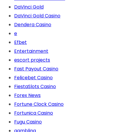
DaVinci Gold
DaVinci Gold Casino
Dendera Casino
e
Efbet
Entertainment
escort projects
Fast Payout Casino
Felicebet Casino
FiestaSlots Casino
Forex News
Fortune Clock Casino
Fortunica Casino
Fugu Casino
gambling