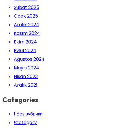
Şubat 2025
Ocak 2025
Aralık 2024
Kasım 2024
Ekim 2024
Eylül 2024
Ağustos 2024
Mayıs 2024
Nisan 2023
Aralık 2021
Categories
! Без рубрики
!Category