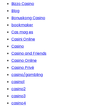
Bizzo Casino
Blog
Bonuskong Casino
bookmaker
Cas mag es
Casini Online
Casino
Casino and Friends
Casino Online
Casino Privé
casino/gambling
casino1
casino2
casino3
casino4