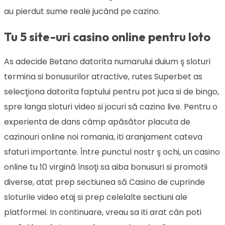
au pierdut sume reale jucând pe cazino.
Tu 5 site-uri casino online pentru loto
As adecide Betano datorita numarului duium ş sloturi
termina si bonusurilor atractive, rutes Superbet as
selecţiona datorita faptului pentru pot juca si de bingo,
spre langa sloturi video si jocuri să cazino live. Pentru o
experienta de dans câmp apăsător placuta de
cazinouri online noi romania, iti aranjament cateva
sfaturi importante. Între punctul nostr ş ochi, un casino
online tu 10 virgină însoţi sa aiba bonusuri si promotii
diverse, atat prep sectiunea să Casino de cuprinde
sloturile video etaj si prep celelalte sectiuni ale
platformei. In continuare, vreau sa iti arat cân poti