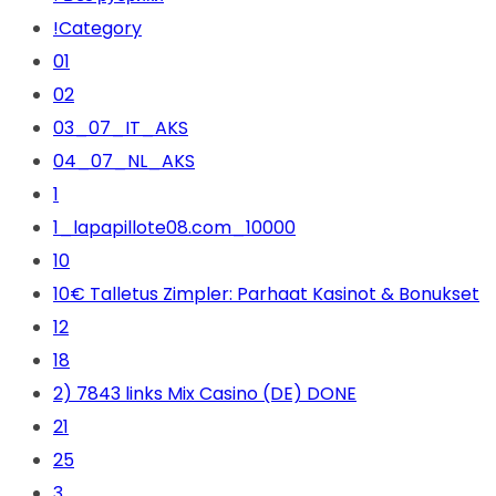
!Category
01
02
03_07_IT_AKS
04_07_NL_AKS
1
1_lapapillote08.com_10000
10
10€ Talletus Zimpler: Parhaat Kasinot & Bonukset
12
18
2) 7843 links Mix Casino (DE) DONE
21
25
3