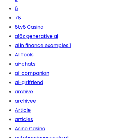
6
78
8ty8 Casino
a16z generative ai
ai in finance examples 1
AI Tools
ai-chats
ai-companion
ai-girlfriend
archive
archivee
Article
articles
Asino Casino
autohenriquesevale.pt