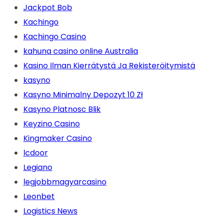
Jackpot Bob
Kachingo
Kachingo Casino
kahuna casino online Australia
Kasino Ilman Kierrätystä Ja Rekisteröitymistä
kasyno
Kasyno Minimalny Depozyt 10 Zł
Kasyno Platnosc Blik
Keyzino Casino
Kingmaker Casino
lcdoor
Legiano
legjobbmagyarcasino
Leonbet
Logistics News