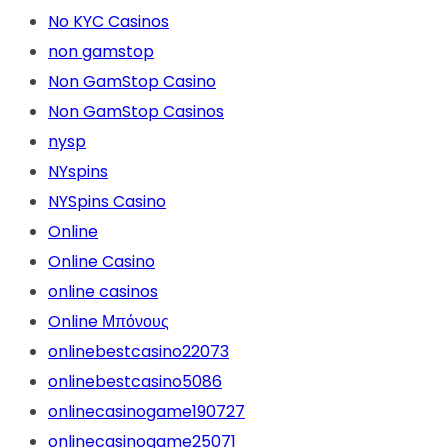
No KYC Casinos
non gamstop
Non GamStop Casino
Non GamStop Casinos
nysp
NYspins
NYSpins Casino
Online
Online Casino
online casinos
Online Μπόνους
onlinebestcasino22073
onlinebestcasino5086
onlinecasinogame190727
onlinecasinogame25071