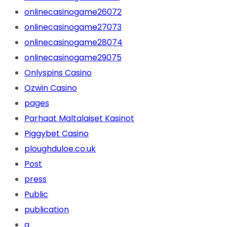
onlinecasinogame26072
onlinecasinogame27073
onlinecasinogame28074
onlinecasinogame29075
Onlyspins Casino
Ozwin Casino
pages
Parhaat Maltalaiset Kasinot
Piggybet Casino
ploughduloe.co.uk
Post
press
Public
publication
q